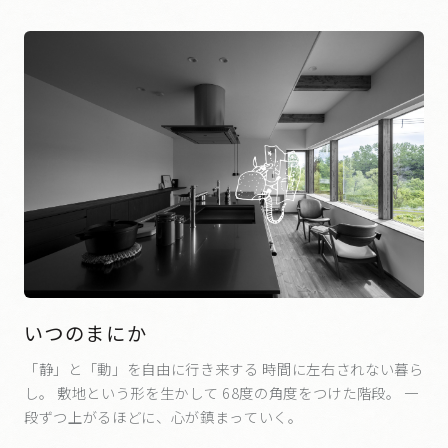
いつのまにか
「静」と「動」を自由に行き来する 時間に左右されない暮ら
し。 敷地という形を生かして 68度の角度をつけた階段。 一
段ずつ上がるほどに、心が鎮まっていく。