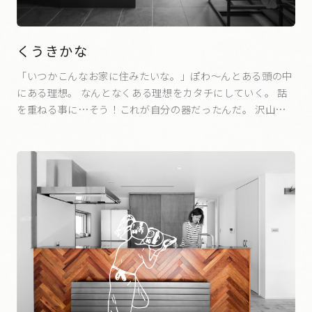
くうきかな
「いつかこんなお家に住みたいな。」ぽわ～んとある頭の中
にある理想。 なんとなくある理想をカタチにしていく。 話
を重ねる事に…そう！これが自分の器だったんだ。 沢山の
ステキな方々の手によって造られた。 これからは、その器に
わたしが色づけしていく。 くうきかな。 くうき…天気、状
況、時間、雰囲気 かな…何かを始める前に出てくるひらめ
き。 「今日は天気が良いから、友人誘って外でご飯食べよう
かな。」 「今日はこの料理、チャレンジして作ってみようか
な。」 楽しくなるちょっとしたひらめきが、窓越しの景色や
時間と共に、 これからの時間をかさねていく。 それが、く
うきかなという器。