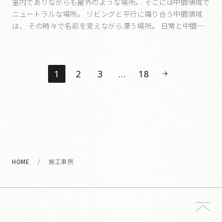
室内でありながらも屋外のような場所。 そこには中間領域で
ニュートラルな場所。 リビングと平行に隣り合う中間領域
は、 その時々で名前を変えながら漂う場所。 日常と中間領
域が噛み合うことで、 曖昧な場所としての暮らし方に ボク
たちは幾つもの多様性を感じるかもしれないね。 何気ない瞬
間ひとつひとつに…。
1
2
3
…
18
HOME
施工事例