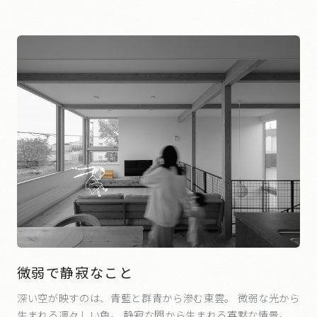
微弱で静寂なこと
深い空が映すのは、青藍と群青から滲む東雲。 微弱な光から
生まれる凛々しい色。 静寂な間から生まれる寡黙な情景。