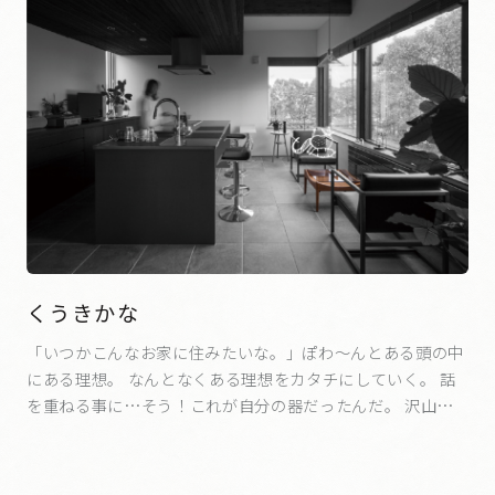
くうきかな
「いつかこんなお家に住みたいな。」ぽわ～んとある頭の中
にある理想。 なんとなくある理想をカタチにしていく。 話
を重ねる事に…そう！これが自分の器だったんだ。 沢山の
ステキな方々の手によって造られた。 これからは、その器に
わたしが色づけしていく。 くうきかな。 くうき…天気、状
況、時間、雰囲気 かな…何かを始める前に出てくるひらめ