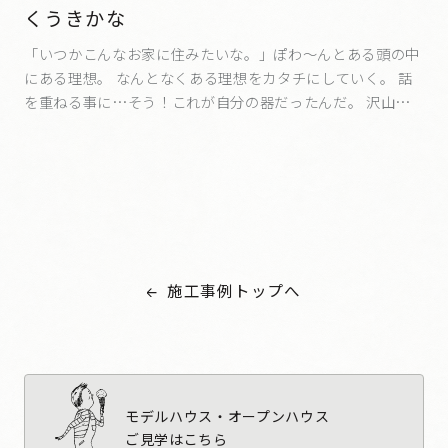
くうきかな
「いつかこんなお家に住みたいな。」ぽわ～んとある頭の中
にある理想。 なんとなくある理想をカタチにしていく。 話
を重ねる事に…そう！これが自分の器だったんだ。 沢山の
ステキな方々の手によって造られた。 これからは、その器に
わたしが色づけしていく。 くうきかな。 くうき…天気、状
況、時間、雰囲気 かな…何かを始める前に出てくるひらめ
き。 「今日は天気が良いから、友人誘って外でご飯食べよう
かな。」 「今日はこの料理、チャレンジして作ってみようか
な。」 楽しくなるちょっとしたひらめきが、窓越しの景色や
時間と共に、 これからの時間をかさねていく。 それが、く
施工事例トップへ
うきかなという器。
モデルハウス・オープンハウス
ご見学はこちら