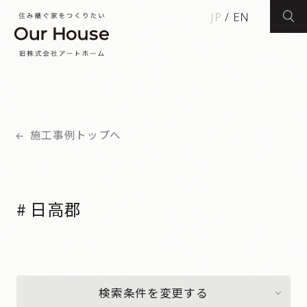
JP
/
EN
検索
施工事例トップへ
# 日高郡
検索条件を変更する