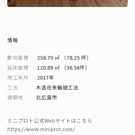
情報
敷地面積
258.70 ㎡ （78.25 坪）
延床面積
120.89 ㎡ （36.56坪）
竣工年月
2017年
工法
木造在来軸組工法
建築地
北広島市
ミニプロト公式Webサイトはこちら
https://www.miniprot.com/