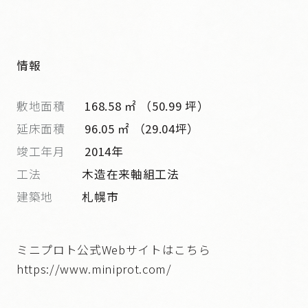
情報
敷地面積
168.58 ㎡ （50.99 坪）
延床面積
96.05 ㎡ （29.04坪）
竣工年月
2014年
工法
木造在来軸組工法
建築地
札幌市
ミニプロト公式Webサイトはこちら
https://www.miniprot.com/