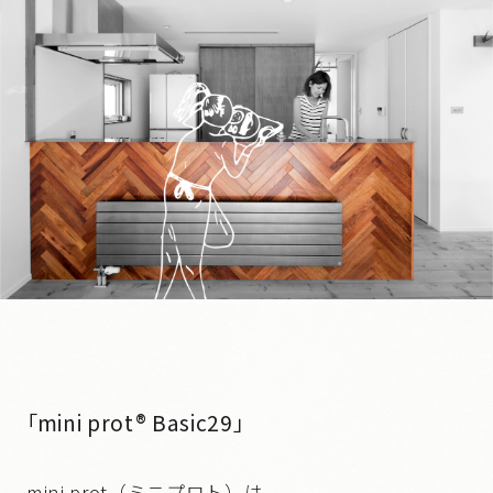
「mini prot® Basic29」
mini prot（ミニプロト）は、