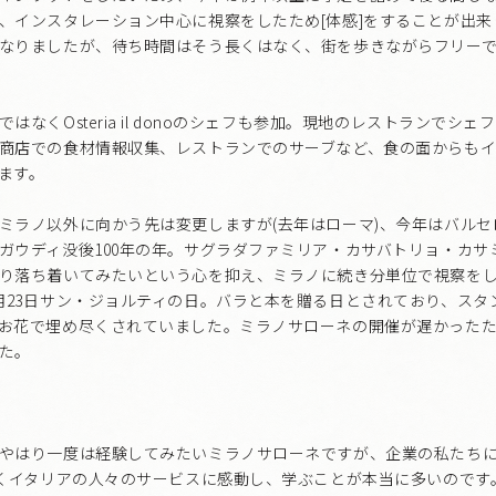
、インスタレーション中心に視察をしたため[体感]をすることが出
なりましたが、待ち時間はそう長くはなく、街を歩きながらフリー
はなくOsteria il donoのシェフも参加。現地のレストランでシ
商店での食材情報収集、レストランでのサーブなど、食の面からもイ
ます。
ミラノ以外に向かう先は変更しますが(去年はローマ)、今年はバル
ガウディ没後100年の年。サグラダファミリア・カサバトリョ・カサ
り落ち着いてみたいという心を抑え、ミラノに続き分単位で視察を
月23日サン・ジョルティの日。バラと本を贈る日とされており、スタ
お花で埋め尽くされていました。ミラノサローネの開催が遅かった
た。
やはり一度は経験してみたいミラノサローネですが、企業の私たち
かくイタリアの人々のサービスに感動し、学ぶことが本当に多いのです