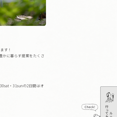
します！
り豊かに暮らす提案をたくさ
t・31sunの2日間はオ
行ってみる
モデルハウスに