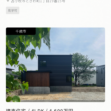
苫小牧市ときわ町1丁目19番15号
見学可
千歳市
建売住宅 / 4LDK / 4,600万円